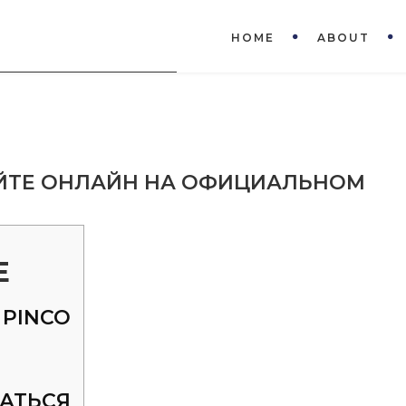
HOME
ABOUT
РАЙТЕ ОНЛАЙН НА ОФИЦИАЛЬНОМ
Е
PINCO
АТЬСЯ