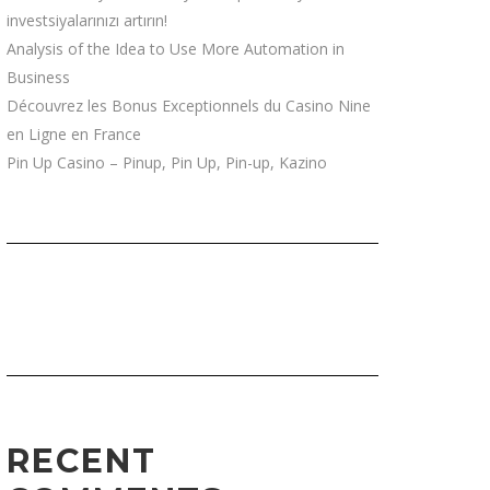
investsiyalarınızı artırın!
Analysis of the Idea to Use More Automation in
Business
Découvrez les Bonus Exceptionnels du Casino Nine
en Ligne en France
Pin Up Casino – Pinup, Pin Up, Pin-up, Kazino
RECENT