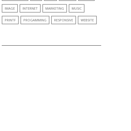
IMAGE
INTERNET
MARKETING
MUSIC
PRINTF
PROGAMMING
RESPONSIVE
WEBSITE