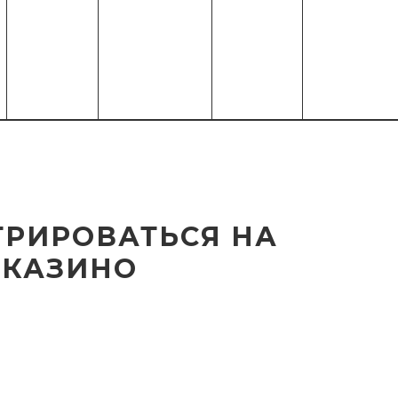
многое
и начните иг
другое.
любимые иг
Каждый
онлайн.
найдет что-
то по вкусу.
это место, где каждый найдет что-то для себя. Благодаря
ыбору игр и удобному входу, Pinco Casino становится
ей онлайн-гемблинга.
ТРИРОВАТЬСЯ НА
 КАЗИНО
САЙТ
 Пинко Казино через https://internavigation.ru или
тобы обойти блокировки.