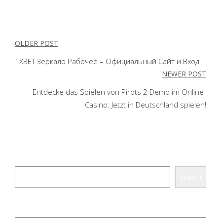
POST
OLDER POST
NAVIGATION
1XBET Зеркало Рабочее – Официальный Сайт и Вход
NEWER POST
Entdecke das Spielen von Pirots 2 Demo im Online-
Casino: Jetzt in Deutschland spielen!
Search
Search