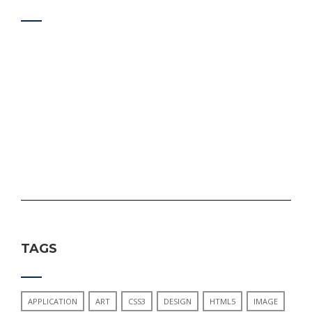
Sed ut perspiciatis unde omnis iste natus error sit
voluptatem accusantium doloremque laudantium, totam
rem aperiam, eaque ipsa quae ab illo inventore veritatis et
quasi architecto beatae vitae dicta sunt explicabo. Nemo
enim ipsam voluptatem quia voluptas sit aspernatur aut
odit aut fugit, sed quia consequuntur magni
TAGS
APPLICATION
ART
CSS3
DESIGN
HTML5
IMAGE