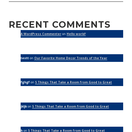
RECENT COMMENTS
A WordPress Commenter
on
Hello world!
testt
on
Our Favorite Home Decor Trends of the Year
fghgf
on
5 Things That Take a Room from Good to Great
jkljk
on
5 Things That Take a Room from Good to Great
h
on
5 Things That Take a Room from Good to Great