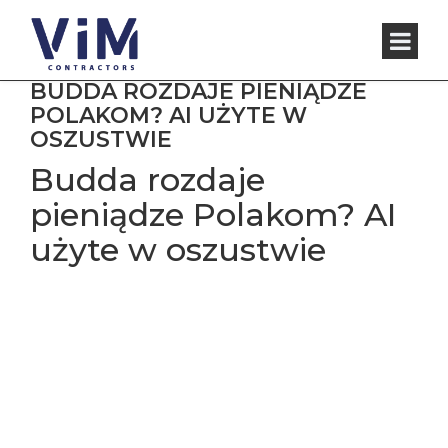
BUDDA ROZDAJE PIENIĄDZE
POLAKOM? AI UŻYTE W
OSZUSTWIE
Budda rozdaje
pieniądze Polakom? AI
użyte w oszustwie
Gra oferuje też wsparcie dla kryptowalut, co czyni ją idealną
dla graczy preferujących cyfrowe waluty. Kołki w grze Plinko
odgrywają kluczową rolę w wyznaczaniu toru, po którym
kula spada, co wpływa na wynik gry oraz wygrane gracza.
Każda runda przynosi nowe emocje, bo nigdy nie masz
pewności, gdzie kulka skończy swoją podróż. Bywa, że
wydaje się, iż wszystko jest przewidywalne, a tu nagle…
niespodzianka! I to jest właśnie to, co przyciąga – nigdy nie