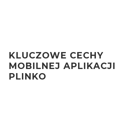
doświadczenie, które przyciąga graczy i sprawia, że wracają
po więcej. Jednym ze sposobów na zwiększenie
potencjalnych wygranych jest ustawienie większej liczby
rzędów na planszy. Im więcej rzędów, tym więcej kołków,
od których kulka może się odbijać. Z jednej strony zwiększa
to losowość gry, ale z drugiej strony daje szansę na
większe nagrody.
KLUCZOWE CECHY
MOBILNEJ APLIKACJI
PLINKO
Większa liczba rzędów oznacza też większe ryzyko, bo
trudniej przewidzieć, gdzie kulka wyląduje. Dlatego ta
strategia jest szczególnie polecana graczom, którzy lubią
ryzyko i są gotowi na ewentualne straty w zamian za
szansę na duże wygrane. W Anubis Plinko gracze mogą
także korzystać z różnych bonusów i promocji, które
dodatkowo zwiększają szanse na wygraną. Mogą to być