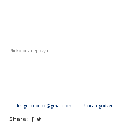
darmowe zakłady, dodatkowe mnożniki czy specjalne
wydarzenia, które czynią grę jeszcze bardziej ekscytującą.
Mobilność gry sprawia, że można cieszyć się nią w
dowolnym momencie, niezależnie od miejsca, w którym się
znajdujesz. Przed rozpoczęciem gry warto ustalić budżet
przeznaczony na rozgrywkę i trzymać się go, niezależnie
Plinko bez depozytu
od wyników. Stawianie małych
zakładów na początku gry pozwoli na dłuższą zabawę i
zminimalizowanie ryzyka szybkiej utraty środków. Dobrze
zarządzany bankroll to podstawa długotrwałej i
satysfakcjonującej rozgrywki, dlatego warto poświęcić czas
na opracowanie strategii finansowej.
designscope.co@gmail.com
Uncategorized
Share: